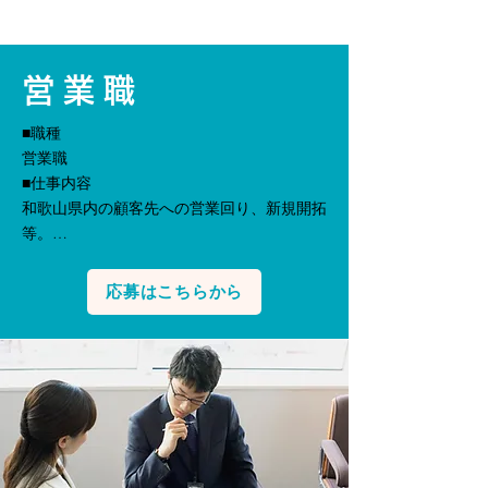
営業職
■職種

営業職

■仕事内容

和歌山県内の顧客先への営業回り、新規開拓
等。

※お客様からの清掃のご依頼に対し、現場下
見等の商談や民間企業様の塵芥回収や総合ビ
応募はこちらから
ル管理に関する提案を行っていただきます。

■雇用形態

正社員

■募集人数

1名

■必要な免許・資格

普通自動車免許(AT限定可)、大卒以上パソコ
ン（エクセル・ワード）出来る方
