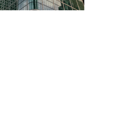
​応募方法
まずは電話連絡の上、履歴書（写真貼）およ
び職務経歴書及び同意書を
下記宛先「株式会社クリーンテック」まで
ご
郵送ください。
書類選考後、折り返しご連絡
いたします。
※履歴書は返却いたしません。厳重に管理・破
棄致します。
同意書ダウンロード
採用担当まで／営業時間 9：00～18：00（土日祝除く）
TEL.073-425-0111