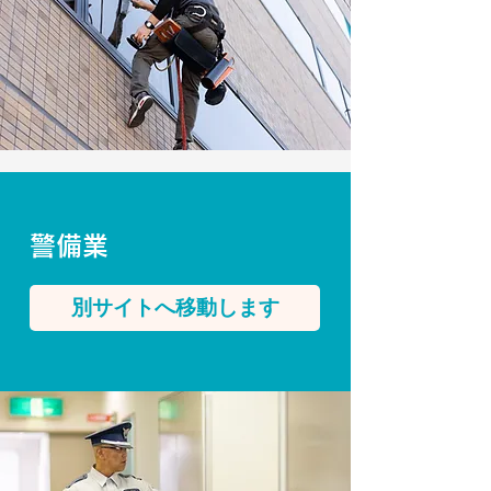
普通自動車免許(AT限定可)、学歴・経験不問
※ビル清掃経験のある方は優遇しますが、未
経験者でも応募可能です。丁寧に指導いたし
ます。

■勤務地

和歌山市内を中心とした、県内の現場です。
(詳しくは面接にて)

■給与

150,000円～380,000円

警備業
■待遇・福利厚生

交通費支給(上限5,000円)、皆勤手当、家族手
当あり、雇用、労災、健康、厚生保険加入
別サイトへ移動します