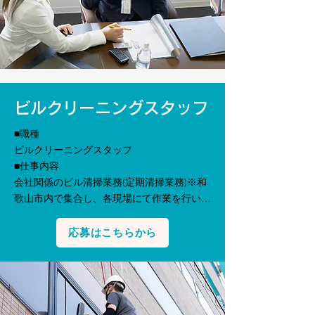
■給与

175,000円～300,000円

■待遇・福利厚生

交通費支給(上限5,000円)、皆勤手当、家族手
当あり、雇用、労災、健康、厚生保険加入
ビルクリーニングスタッフ
■職種

ビルクリーニングスタッフ

■仕事内容

会社関係のビル清掃業務(定期清掃業務)※和
歌山市内で集合し、各現場にて作業を行いま
す。（和歌山市内を中心とした、和歌山県下
の現場です。） 

応募はこちらから
■雇用形態

正社員

■募集人数

若干名

■必要な免許・資格
